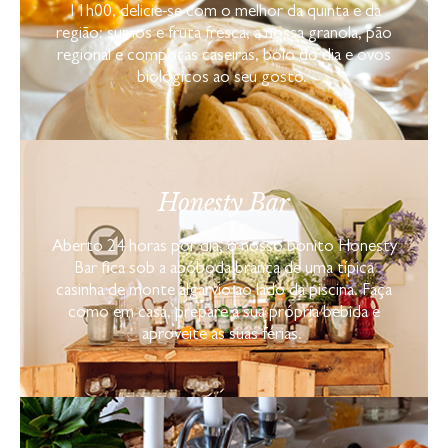
11h00, delicie-se com o melhor da quinta e da
região: sumos e fruta fresca, a nossa granola, pão
regional e compotas caseiras, bolo do dia e ovos
biológicos ao seu gosto.
Honesty Bar
Aberto 24 horas por dia, o nosso bonito Honesty
Bar fica sob a abóboda branca de uma típica
casinha de monte algarvio ao lado da piscina. Faça
como em casa, prepare a sua própria bebida e
aproveite as suas férias.